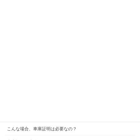
車庫証明の申請に必要な書類のダウンロードはこちら
車庫証明はなぜ必要？
新潟県で車庫証明の必要な地域
新潟での車庫証明申請時の注意点
車庫（保管場所）の要件について
申請書類への押印は認印でもよいか？
自認書 or 使用承諾書
地番と住居表示
「増車ですか？代替ですか？」
こんな場合、車庫証明は必要なの？